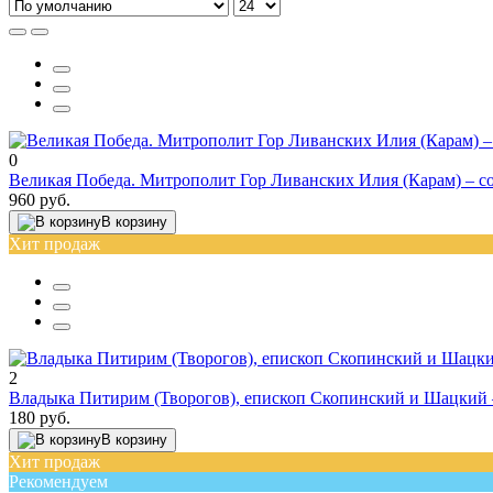
0
Великая Победа. Митрополит Гор Ливанских Илия (Карам) – с
960 руб.
В корзину
Хит продаж
2
Владыка Питирим (Творогов), епископ Скопинский и Шацкий 
180 руб.
В корзину
Хит продаж
Рекомендуем