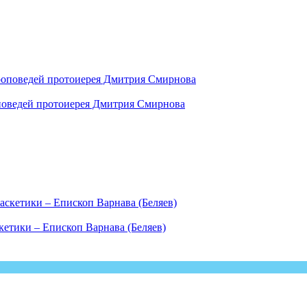
роповедей протоиерея Дмитрия Смирнова
етики – Епископ Варнава (Беляев)