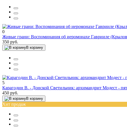
0
Живые грани: Воспоминания об иеромонахе Гаврииле (Крылов
350 руб.
В корзину
5
Карагодин В. - Донской Светильник: архимандрит Модест - пя
450 руб.
В корзину
Хит продаж