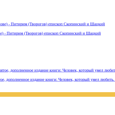
е) - Питирим (Творогов) епископ Скопинский и Шацкий
тое, дополненное издание книги: Человек, который умел любить