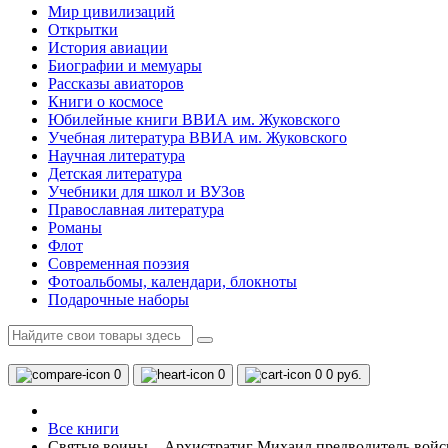
Мир цивилизаций
Открытки
История авиации
Биографии и мемуары
Рассказы авиаторов
Книги о космосе
Юбилейные книги ВВИА им. Жуковского
Учебная литература ВВИА им. Жуковского
Научная литература
Детская литература
Учебники для школ и ВУЗов
Православная литература
Романы
Флот
Современная поэзия
Фотоальбомы, календари, блокноты
Подарочные наборы
0
0
0
0 руб.
Все книги
Святые воины – Архистратиг Михаил предводитель войска