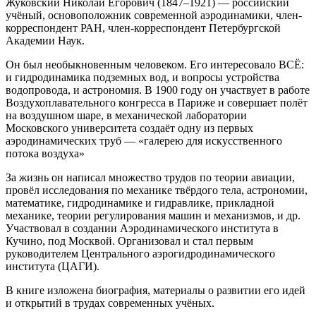
Жуковский Николай Егорович (1847–1921) — российский
учёный, основоположник современной аэродинамики, член-
корреспондент РАН, член-корреспондент Петербургской
Академии Наук.
Он был необыкновенным человеком. Его интересовало ВСЁ:
и гидродинамика подземных вод, и вопросы устройства
водопровода, и астрономия. В 1900 году он участвует в работе
Воздухоплавательного конгресса в Париже и совершает полёт
на воздушном шаре, в механической лаборатории
Московского университета создаёт одну из первых
аэродинамических труб — «галерею для искусственного
потока воздуха»
За жизнь он написал множество трудов по теории авиации,
провёл исследования по механике твёрдого тела, астрономии,
математике, гидродинамике и гидравлике, прикладной
механике, теории регулирования машин и механизмов, и др.
Участвовал в создании Аэродинамического института в
Кучино, под Москвой.
Организовал и стал первым
руководителем Центрального аэрогидродинамического
института (ЦАГИ).
В книге изложена биография, материалы о развитии его идей
и открытий в трудах современных учёных.