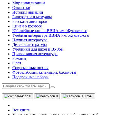
Мир цивилизаций
Открытки
История авиации
Биографии и мемуары
Рассказы авиаторов
Книги о космосе
Юбилейные книги ВВИА им. Жуковского
Учебная литература ВВИА им. Жуковского
Научная литература
Детская литература
Учебники для школ и ВУЗов
Православная литература
Романы
Флот
Современная поэзия
Фотоальбомы, календари, блокноты
Подарочные наборы
0
0
0
0 руб.
Все книги
Успехи метагалактических наук : сборник статей