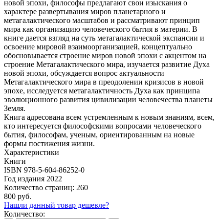
новой эпохи, философы предлагают свои изыскания о
характере развертывания миров планетарного и
метагалактического масштабов и рассматривают принцип
мира как организацию человеческого бытия в материи. В
книге дается взгляд на суть метагалактической экспансии и
освоение мировой взаимоорганизацией, концептуально
обосновывается строение миров новой эпохи с акцентом на
строение Метагалактического мира, изучается развитие Духа
новой эпохи, обсуждается вопрос актуальности
Метагалактического мира в преодолении кризисов в новой
эпохе, исследуется метагалактичность Духа как принципа
эволюционного развития цивилизации человечества планеты
Земля.
Книга адресована всем устремленным к новым знаниям, всем,
кто интересуется философскими вопросами человеческого
бытия, философам, ученым, ориентированным на новые
формы постижения жизни.
Характеристики
Книги
ISBN
978-5-604-86252-0
Год издания
2022
Количество страниц:
260
800 руб.
Нашли данный товар дешевле?
Количество: