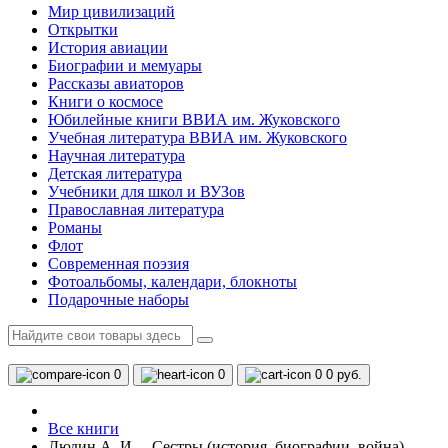
Мир цивилизаций
Открытки
История авиации
Биографии и мемуары
Рассказы авиаторов
Книги о космосе
Юбилейные книги ВВИА им. Жуковского
Учебная литература ВВИА им. Жуковского
Научная литература
Детская литература
Учебники для школ и ВУЗов
Православная литература
Романы
Флот
Современная поэзия
Фотоальбомы, календари, блокноты
Подарочные наборы
0
0
0
0 руб.
Все книги
Дюдин А. И. – Сестры (история, биографии, война)