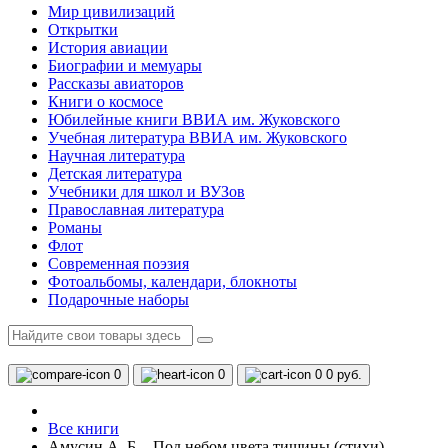
Мир цивилизаций
Открытки
История авиации
Биографии и мемуары
Рассказы авиаторов
Книги о космосе
Юбилейные книги ВВИА им. Жуковского
Учебная литература ВВИА им. Жуковского
Научная литература
Детская литература
Учебники для школ и ВУЗов
Православная литература
Романы
Флот
Современная поэзия
Фотоальбомы, календари, блокноты
Подарочные наборы
0
0
0
0 руб.
Все книги
Амусин А. Б. - Под небом цвета тишины (стихи)