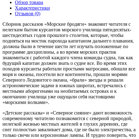
Обзор товара
Характеристики
Отзывов (0)
Сборник рассказов «Морские бродяги» знакомит читателя с
нелегким бытом курсантов морского училища пятидесятых-
шестидесятых годов прошлого столетия, которые, чтобы
подняться на мостик парохода капитаном дальнего плавания,
должны были в течение шести лет изучать положенные по
программе дисциплины, а во время морских практик
знакомиться с работой каждого члена команды судна, так как
будущий капитан должен знать о судне все. Во время этих
походов курсанты работали простыми матросами, обошли все
моря и океаны, посетили все континенты, прошли морями
Северного Ледовитого океана, «брали» звезды и решали
астрономические задачи в южных широтах, встречались с
местными аборигенами на необитаемых островах и к
окончанию училища уже ощущали себя настоящими
«морскими волками».
«Детские рассказы» и «Северное сияние» дают возможность
современному читателю познакомится с северной природой,
нелегкой жизнью местных жителей в глухих деревнях, где
снег полностью заваливает дома, где не было электричества, а
только свечи или керосиновые лампы. И трудно поверить, что